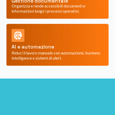
Gestione documentale
Organizza e rende accessibili documenti e
informazioni lungo i processi operativi.
AI e automazione
Riduci il lavoro manuale con automazione, business
intelligence e sistemi di alert.