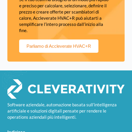
e preciso per calcolare, selezionare, definire il
prezzo e creare offerte per scambiatori di
calore, Accleverate HVAC+R può aiutarti a
semplificare l’intero processo dall’inizio alla
fine.
Parliamo di Accleverate HVAC+R
Software aziendale, automazione basata sull’intelligenza
artificiale e soluzioni digitali pensate per rendere le
operations aziendali più intelligenti.